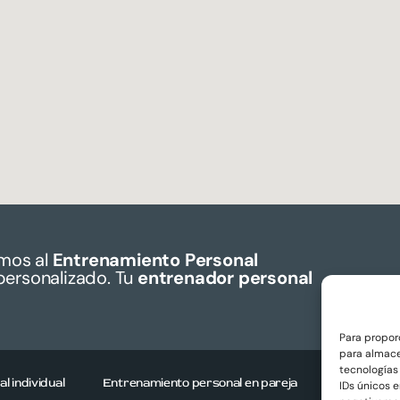
mos al
Entrenamiento Personal
personalizado. Tu
entrenador personal
Para propor
para almace
tecnologías
 individual
Entrenamiento personal en pareja
Entrenamie
IDs únicos e