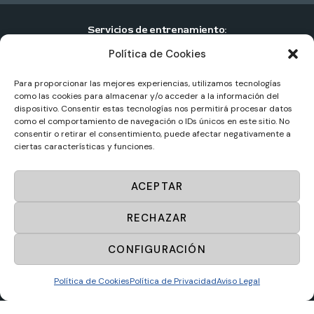
Servicios de entrenamiento:
Política de Cookies
Entrenamiento personal individual
Entrenamiento personal en pareja
Para proporcionar las mejores experiencias, utilizamos tecnologías
como las cookies para almacenar y/o acceder a la información del
Entrenamiento personal en grupo
dispositivo. Consentir estas tecnologías nos permitirá procesar datos
como el comportamiento de navegación o IDs únicos en este sitio. No
Centros de entrenamiento personal
consentir o retirar el consentimiento, puede afectar negativamente a
ciertas características y funciones.
Sportup
© 2025. Todos los derechos reservados.
ACEPTAR
Diseño web por
Masideas.es
RECHAZAR
Aviso Legal
CONFIGURACIÓN
Política de Privacidad
Política de Cookies
Política de Cookies
Política de Privacidad
Aviso Legal
Política de ventas y desistimiento