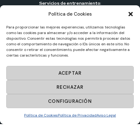
Servicios de entrenamiento:
Política de Cookies
Entrenamiento personal individual
Entrenamiento personal en pareja
Para proporcionar las mejores experiencias, utilizamos tecnologías
como las cookies para almacenar y/o acceder a la información del
Entrenamiento personal en grupo
dispositivo. Consentir estas tecnologías nos permitirá procesar datos
como el comportamiento de navegación o IDs únicos en este sitio. No
Centros de entrenamiento personal
consentir o retirar el consentimiento, puede afectar negativamente a
ciertas características y funciones.
Sportup
© 2025. Todos los derechos reservados.
ACEPTAR
Diseño web por
Masideas.es
RECHAZAR
Aviso Legal
CONFIGURACIÓN
Política de Privacidad
Política de Cookies
Política de Cookies
Política de Privacidad
Aviso Legal
Política de ventas y desistimiento
Mapa web