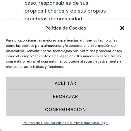
caso, responsables de sus
propios ficheros y de sus propias
prácticas de privacidad.
Política de Cookies
Reclamaciones ante
Para proporcionar las mejores experiencias, utilizamos tecnologías
la autoridad de
como las cookies para almacenar y/o acceder a la información del
dispositivo. Consentir estas tecnologías nos permitirá procesar datos
control
como el comportamiento de navegación o IDs únicos en este sitio. No
consentir o retirar el consentimiento, puede afectar negativamente a
En caso de que el Usuario
ciertas características y funciones.
considere que existe un
problema o infracción de la
ACEPTAR
normativa vigente en la forma en
la que se están tratando sus
RECHAZAR
datos personales, tendrá
CONFIGURACIÓN
derecho a la tutela judicial
efectiva y a presentar una
Política de Cookies
Política de Privacidad
Aviso Legal
reclamación ante una autoridad