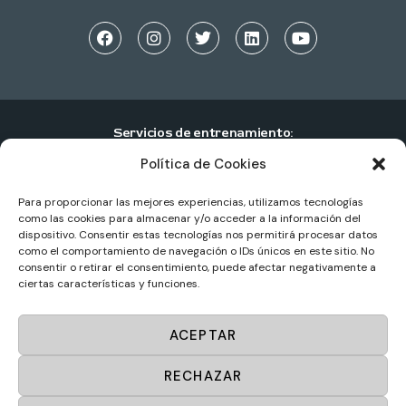
Servicios de entrenamiento:
Política de Cookies
Entrenamiento personal individual
Entrenamiento personal en pareja
Para proporcionar las mejores experiencias, utilizamos tecnologías
como las cookies para almacenar y/o acceder a la información del
Entrenamiento personal en grupo
dispositivo. Consentir estas tecnologías nos permitirá procesar datos
como el comportamiento de navegación o IDs únicos en este sitio. No
Centros de entrenamiento personal
consentir o retirar el consentimiento, puede afectar negativamente a
ciertas características y funciones.
Sportup
© 2025. Todos los derechos reservados.
ACEPTAR
Diseño web por
Masideas.es
RECHAZAR
Aviso Legal