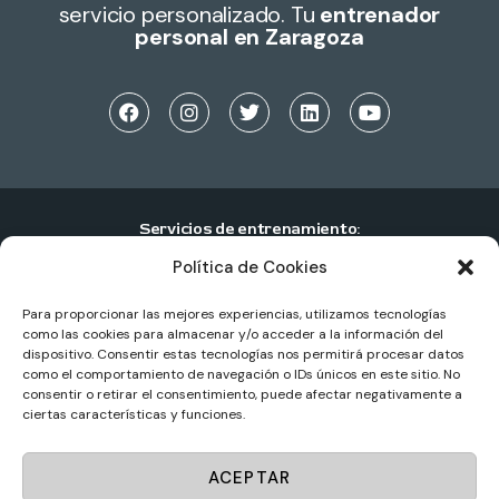
servicio personalizado. Tu
entrenador
personal en Zaragoza
Servicios de entrenamiento:
Política de Cookies
Entrenamiento personal individual
Entrenamiento personal en pareja
Para proporcionar las mejores experiencias, utilizamos tecnologías
como las cookies para almacenar y/o acceder a la información del
Entrenamiento personal en grupo
dispositivo. Consentir estas tecnologías nos permitirá procesar datos
como el comportamiento de navegación o IDs únicos en este sitio. No
Centros de entrenamiento personal
consentir o retirar el consentimiento, puede afectar negativamente a
ciertas características y funciones.
Sportup
© 2025. Todos los derechos reservados.
ACEPTAR
Diseño web por
Masideas.es