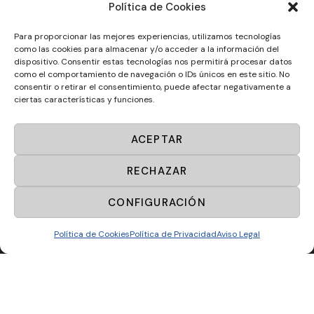
Política de Cookies
Entrenamiento personal individual
Entrenamiento personal en pareja
Para proporcionar las mejores experiencias, utilizamos tecnologías
como las cookies para almacenar y/o acceder a la información del
Entrenamiento personal en grupo
dispositivo. Consentir estas tecnologías nos permitirá procesar datos
como el comportamiento de navegación o IDs únicos en este sitio. No
Centros de entrenamiento personal
consentir o retirar el consentimiento, puede afectar negativamente a
ciertas características y funciones.
Sportup
© 2025. Todos los derechos reservados.
ACEPTAR
Diseño web por
Masideas.es
RECHAZAR
Aviso Legal
CONFIGURACIÓN
Política de Privacidad
Política de Cookies
Política de Cookies
Política de Privacidad
Aviso Legal
Política de ventas y desistimiento
Mapa web