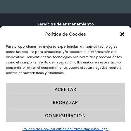
Servicios de entrenamiento:
Política de Cookies
Entrenamiento personal individual
Entrenamiento personal en pareja
Para proporcionar las mejores experiencias, utilizamos tecnologías
como las cookies para almacenar y/o acceder a la información del
Entrenamiento personal en grupo
dispositivo. Consentir estas tecnologías nos permitirá procesar datos
como el comportamiento de navegación o IDs únicos en este sitio. No
Centros de entrenamiento personal
consentir o retirar el consentimiento, puede afectar negativamente a
ciertas características y funciones.
Sportup
© 2025. Todos los derechos reservados.
ACEPTAR
Diseño web por
Masideas.es
RECHAZAR
Aviso Legal
CONFIGURACIÓN
Política de Privacidad
Política de Cookies
Política de Cookies
Política de Privacidad
Aviso Legal