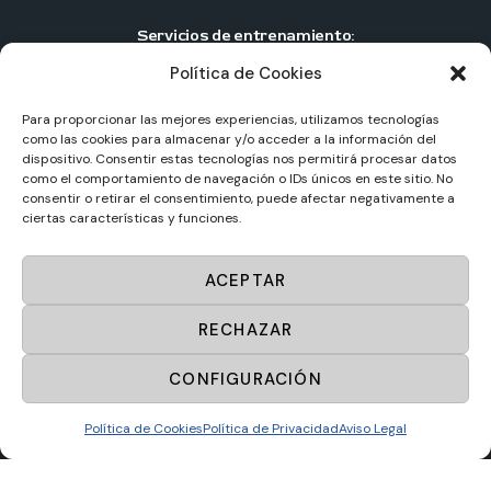
Servicios de entrenamiento:
Política de Cookies
Entrenamiento personal individual
Entrenamiento personal en pareja
Para proporcionar las mejores experiencias, utilizamos tecnologías
como las cookies para almacenar y/o acceder a la información del
Entrenamiento personal en grupo
dispositivo. Consentir estas tecnologías nos permitirá procesar datos
como el comportamiento de navegación o IDs únicos en este sitio. No
Centros de entrenamiento personal
consentir o retirar el consentimiento, puede afectar negativamente a
ciertas características y funciones.
Sportup
© 2025. Todos los derechos reservados.
ACEPTAR
Diseño web por
Masideas.es
RECHAZAR
Aviso Legal
CONFIGURACIÓN
Política de Privacidad
Política de Cookies
Política de Cookies
Política de Privacidad
Aviso Legal
Política de ventas y desistimiento