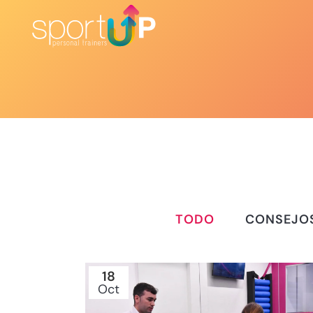
TODO
CONSEJO
18
Oct