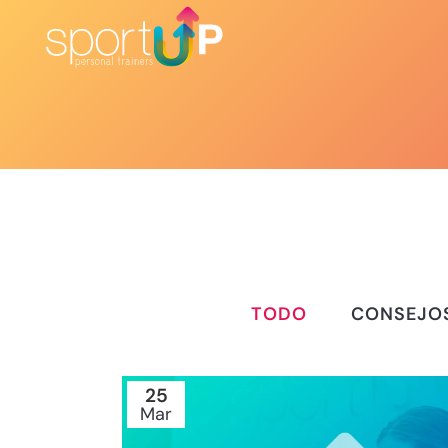
TODO
CONSEJO
25
Mar