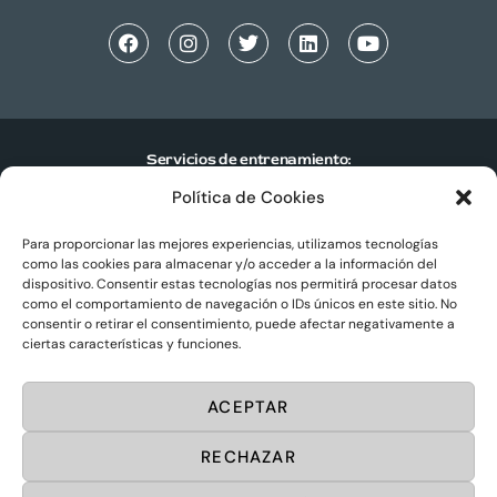
Servicios de entrenamiento:
Política de Cookies
Entrenamiento personal individual
Entrenamiento personal en pareja
Para proporcionar las mejores experiencias, utilizamos tecnologías
como las cookies para almacenar y/o acceder a la información del
Entrenamiento personal en grupo
dispositivo. Consentir estas tecnologías nos permitirá procesar datos
como el comportamiento de navegación o IDs únicos en este sitio. No
Centros de entrenamiento personal
consentir o retirar el consentimiento, puede afectar negativamente a
ciertas características y funciones.
Sportup
© 2025. Todos los derechos reservados.
ACEPTAR
Diseño web por
Masideas.es
RECHAZAR
Aviso Legal