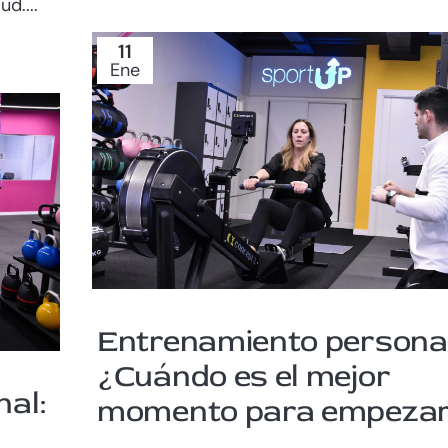
d....
11
Ene
Entrenamiento personal
¿Cuándo es el mejor
al:
momento para empeza