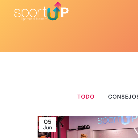
TODO
CONSEJO
05
Jun