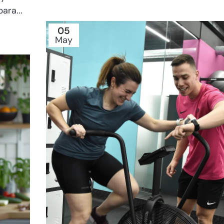
ara...
05
May