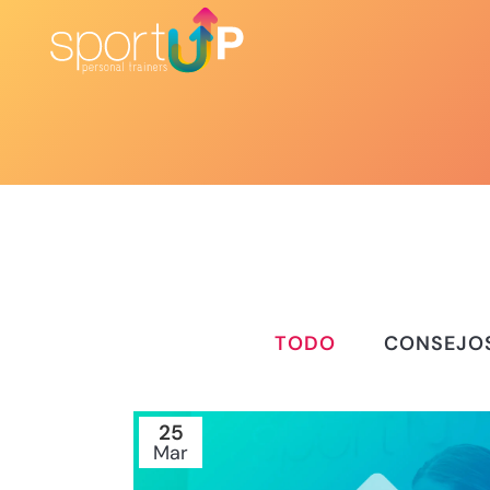
TODO
CONSEJO
25
Mar